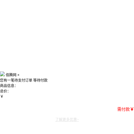
佰腾网
×
您有一笔待支付订单
等待付款
商品信息：
总价：
￥
需付款
￥
了解更多优惠~