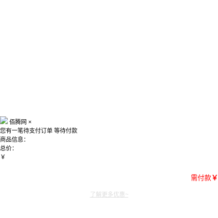
佰腾网
×
您有一笔待支付订单
等待付款
商品信息：
总价：
￥
需付款
￥
了解更多优惠~