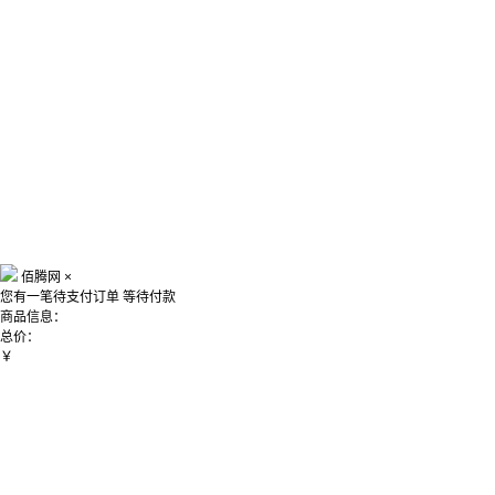
佰腾网
×
您有一笔待支付订单
等待付款
商品信息：
总价：
￥