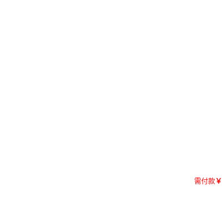
需付款
￥