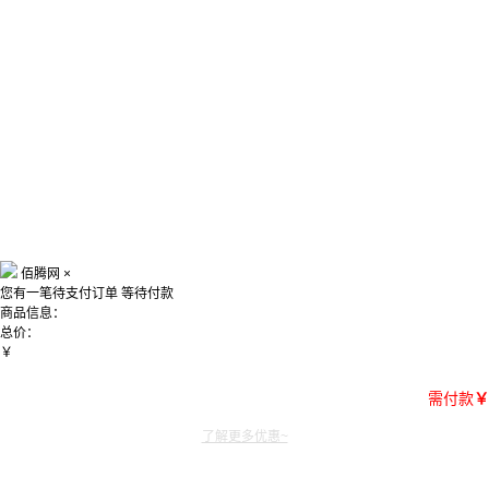
佰腾网
×
您有一笔待支付订单
等待付款
商品信息：
总价：
￥
需付款
￥
了解更多优惠~