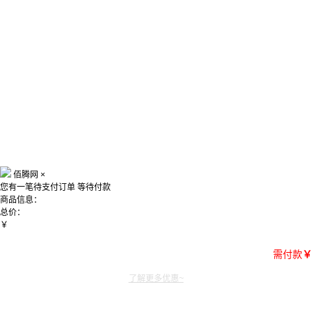
佰腾网
×
您有一笔待支付订单
等待付款
商品信息：
总价：
￥
需付款
￥
了解更多优惠~