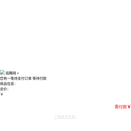
佰腾网
×
您有一笔待支付订单
等待付款
商品信息：
总价：
￥
需付款
￥
了解更多优惠~