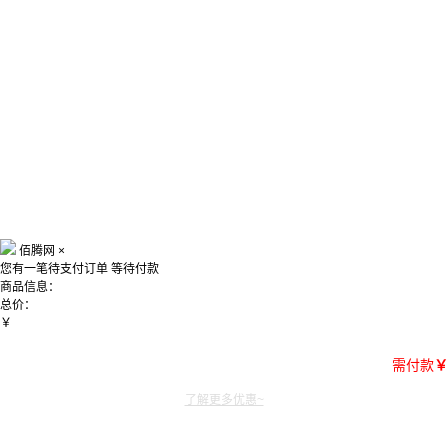
佰腾网
×
您有一笔待支付订单
等待付款
商品信息：
总价：
￥
需付款
￥
了解更多优惠~