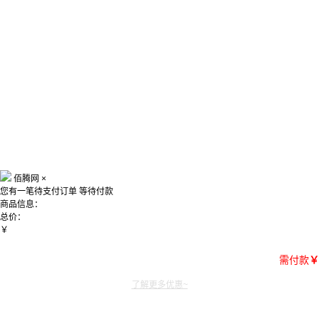
佰腾网
×
您有一笔待支付订单
等待付款
商品信息：
总价：
￥
需付款
￥
了解更多优惠~