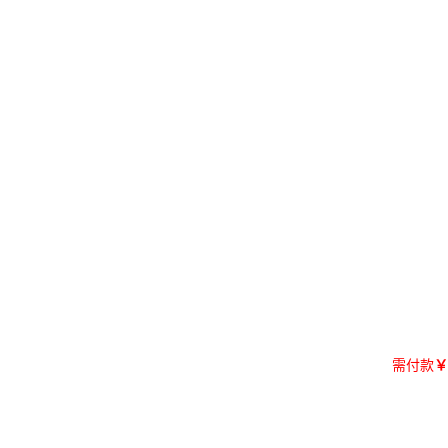
需付款
￥