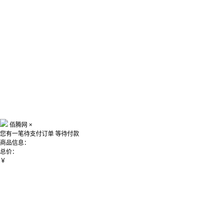
佰腾网
×
您有一笔待支付订单
等待付款
商品信息：
总价：
￥