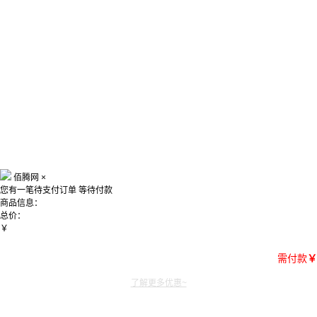
佰腾网
×
您有一笔待支付订单
等待付款
商品信息：
总价：
￥
需付款
￥
了解更多优惠~