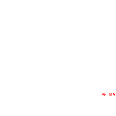
需付款
￥