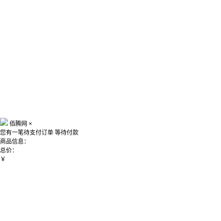
佰腾网
×
您有一笔待支付订单
等待付款
商品信息：
总价：
￥