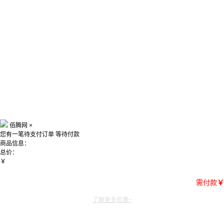
佰腾网
×
您有一笔待支付订单
等待付款
商品信息：
总价：
￥
需付款
￥
了解更多优惠~