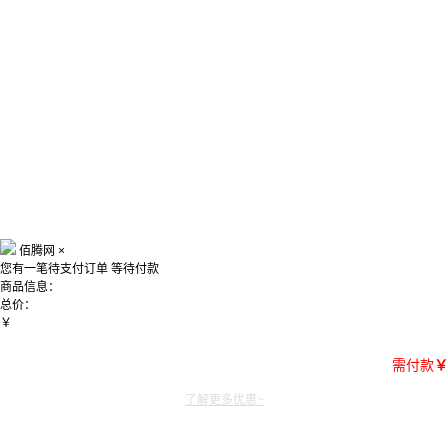
佰腾网
×
您有一笔待支付订单
等待付款
商品信息：
总价：
￥
需付款
￥
了解更多优惠~