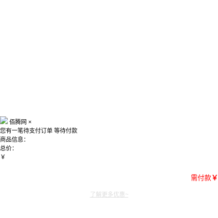
佰腾网
×
您有一笔待支付订单
等待付款
商品信息：
总价：
￥
需付款
￥
了解更多优惠~