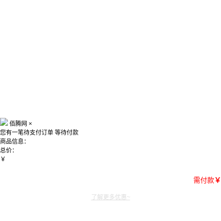
佰腾网
×
您有一笔待支付订单
等待付款
商品信息：
总价：
￥
需付款
￥
了解更多优惠~