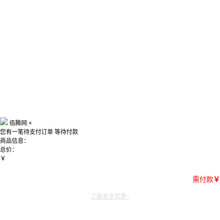
佰腾网
×
您有一笔待支付订单
等待付款
商品信息：
总价：
￥
需付款
￥
了解更多优惠~