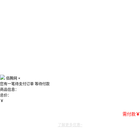
佰腾网
×
您有一笔待支付订单
等待付款
商品信息：
总价：
￥
需付款
￥
了解更多优惠~