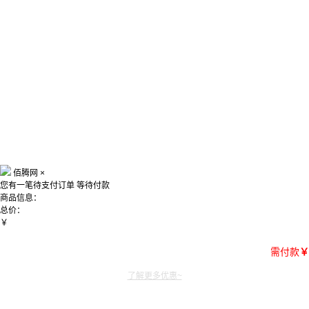
佰腾网
×
您有一笔待支付订单
等待付款
商品信息：
总价：
￥
需付款
￥
了解更多优惠~