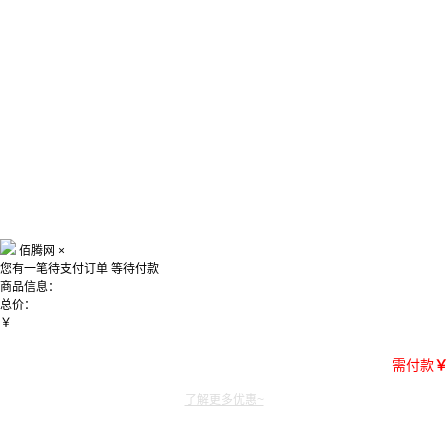
佰腾网
×
您有一笔待支付订单
等待付款
商品信息：
总价：
￥
需付款
￥
了解更多优惠~