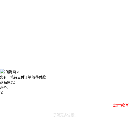
佰腾网
×
您有一笔待支付订单
等待付款
商品信息：
总价：
￥
需付款
￥
了解更多优惠~