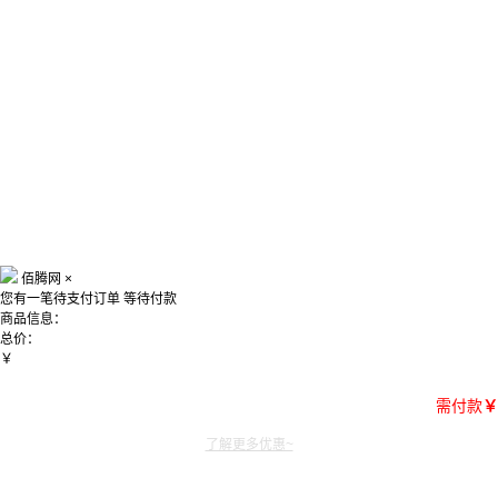
佰腾网
×
您有一笔待支付订单
等待付款
商品信息：
总价：
￥
需付款
￥
了解更多优惠~