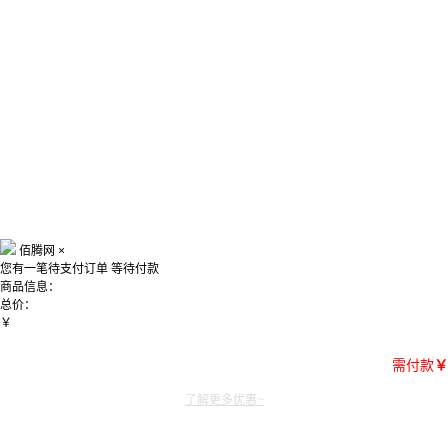
佰腾网
×
您有一笔待支付订单
等待付款
商品信息：
总价：
￥
需付款
￥
了解更多优惠~