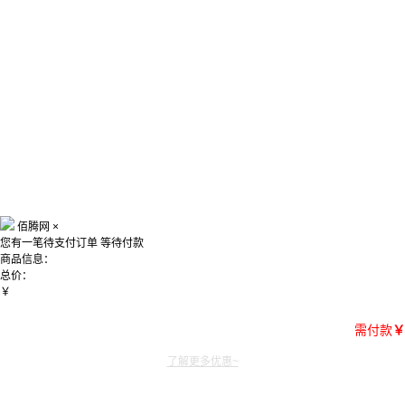
佰腾网
×
您有一笔待支付订单
等待付款
商品信息：
总价：
￥
需付款
￥
了解更多优惠~