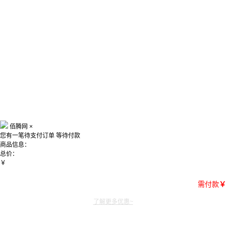
佰腾网
×
您有一笔待支付订单
等待付款
商品信息：
总价：
￥
需付款
￥
了解更多优惠~