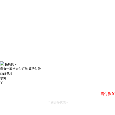
佰腾网
×
您有一笔待支付订单
等待付款
商品信息：
总价：
￥
需付款
￥
了解更多优惠~