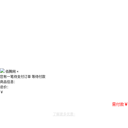
佰腾网
×
您有一笔待支付订单
等待付款
商品信息：
总价：
￥
需付款
￥
了解更多优惠~