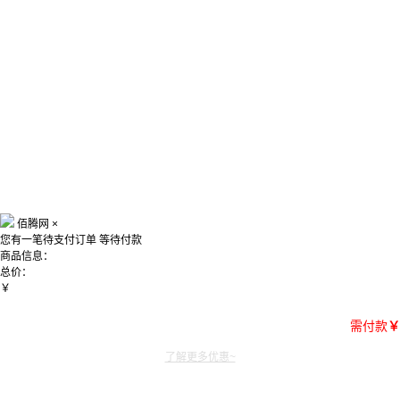
佰腾网
×
您有一笔待支付订单
等待付款
商品信息：
总价：
￥
需付款
￥
了解更多优惠~