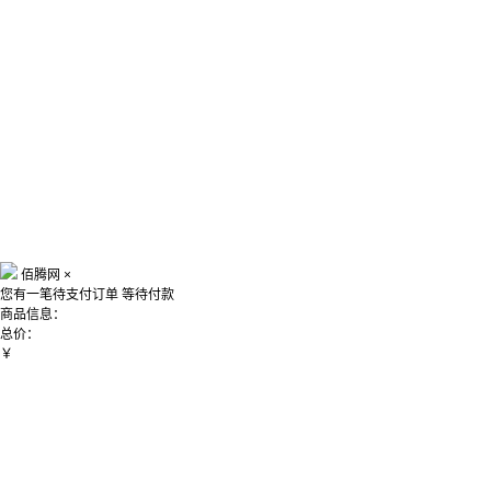
佰腾网
×
您有一笔待支付订单
等待付款
商品信息：
总价：
￥