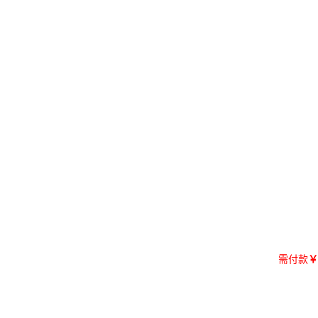
需付款
￥