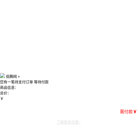
佰腾网
×
您有一笔待支付订单
等待付款
商品信息：
总价：
￥
需付款
￥
了解更多优惠~