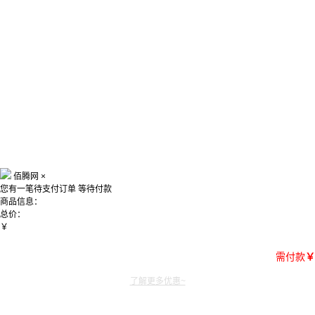
佰腾网
×
您有一笔待支付订单
等待付款
商品信息：
总价：
￥
需付款
￥
了解更多优惠~