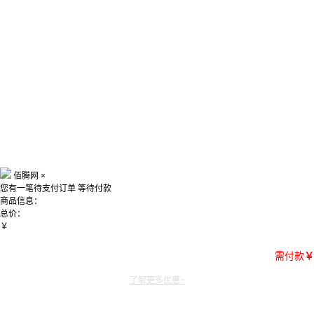
佰腾网
×
您有一笔待支付订单
等待付款
商品信息：
总价：
￥
需付款
￥
了解更多优惠~