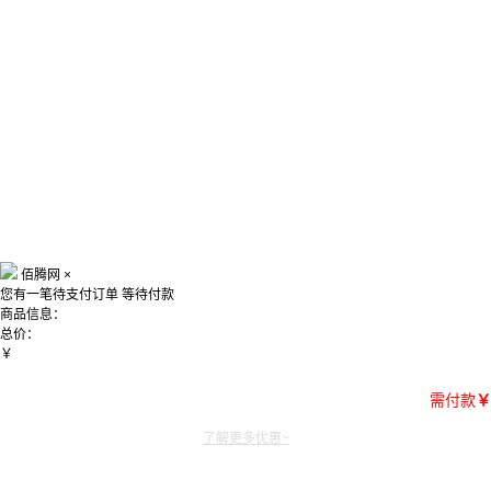
佰腾网
×
您有一笔待支付订单
等待付款
商品信息：
总价：
￥
需付款
￥
了解更多优惠~