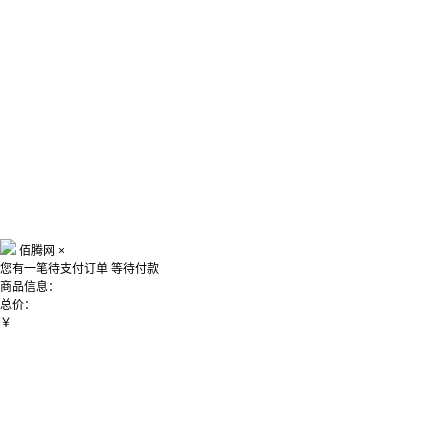
佰腾网
×
您有一笔待支付订单
等待付款
商品信息：
总价：
￥