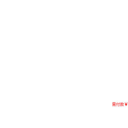
需付款
￥