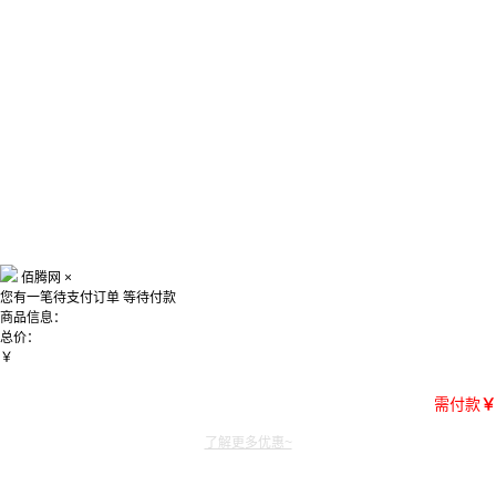
佰腾网
×
您有一笔待支付订单
等待付款
商品信息：
总价：
￥
需付款
￥
了解更多优惠~