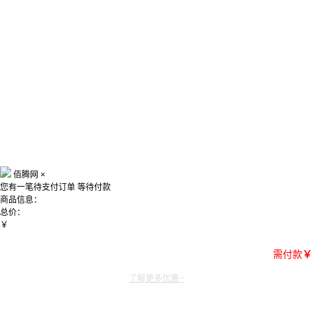
佰腾网
×
您有一笔待支付订单
等待付款
商品信息：
总价：
￥
需付款
￥
了解更多优惠~