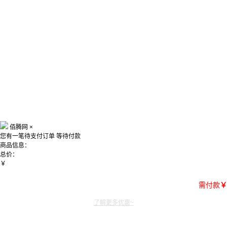
佰腾网
×
您有一笔待支付订单
等待付款
商品信息：
总价：
￥
需付款
￥
了解更多优惠~