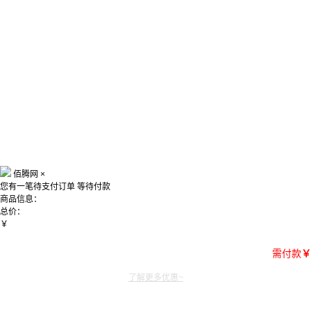
佰腾网
×
您有一笔待支付订单
等待付款
商品信息：
总价：
￥
需付款
￥
了解更多优惠~