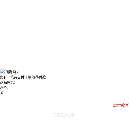
佰腾网
×
您有一笔待支付订单
等待付款
商品信息：
总价：
￥
需付款
￥
了解更多优惠~