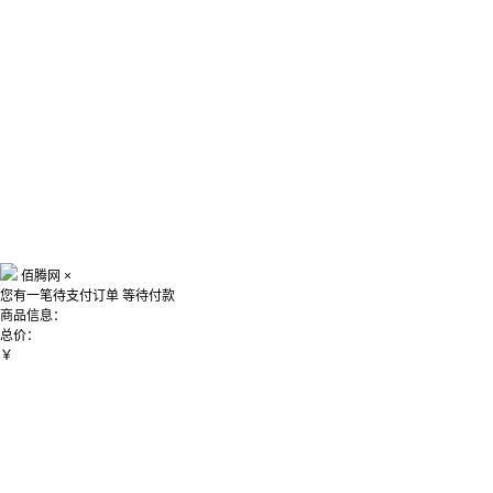
佰腾网
×
您有一笔待支付订单
等待付款
商品信息：
总价：
￥