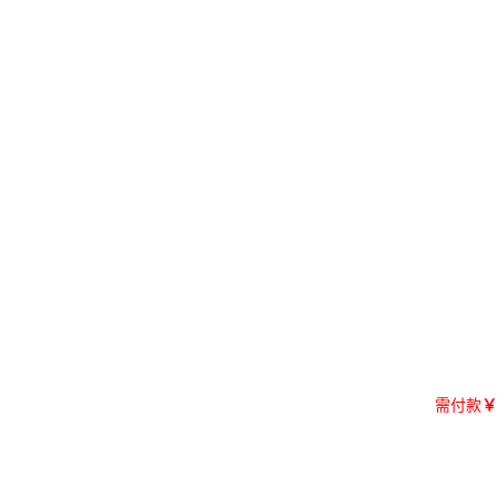
需付款
￥