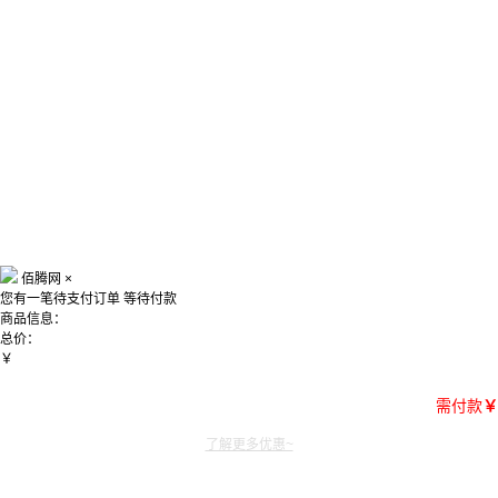
佰腾网
×
您有一笔待支付订单
等待付款
商品信息：
总价：
￥
需付款
￥
了解更多优惠~