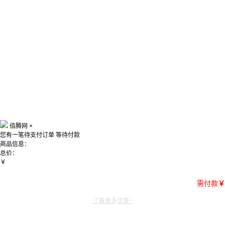
佰腾网
×
您有一笔待支付订单
等待付款
商品信息：
总价：
￥
需付款
￥
了解更多优惠~