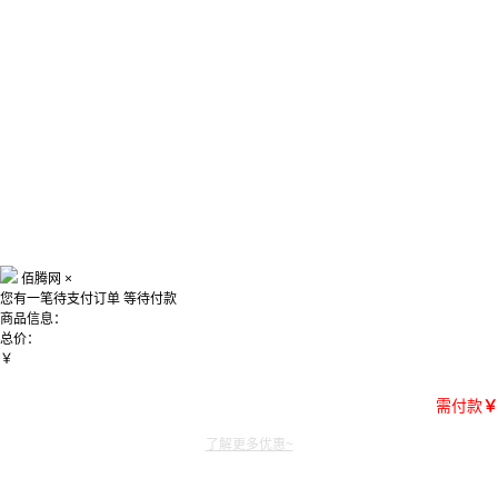
佰腾网
×
您有一笔待支付订单
等待付款
商品信息：
总价：
￥
需付款
￥
了解更多优惠~