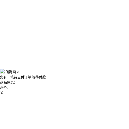
佰腾网
×
您有一笔待支付订单
等待付款
商品信息：
总价：
￥