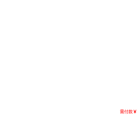
需付款
￥