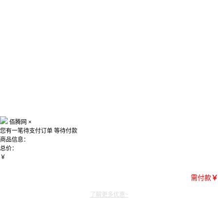
佰腾网
×
您有一笔待支付订单
等待付款
商品信息：
总价：
￥
需付款
￥
了解更多优惠~