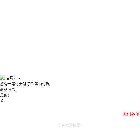
佰腾网
×
您有一笔待支付订单
等待付款
商品信息：
总价：
￥
需付款
￥
了解更多优惠~