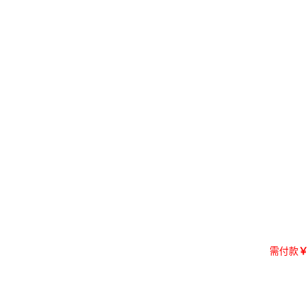
需付款
￥