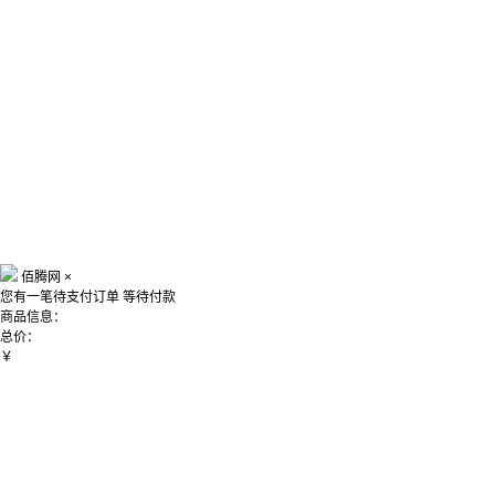
佰腾网
×
您有一笔待支付订单
等待付款
商品信息：
总价：
￥