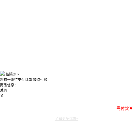
佰腾网
×
您有一笔待支付订单
等待付款
商品信息：
总价：
￥
需付款
￥
了解更多优惠~