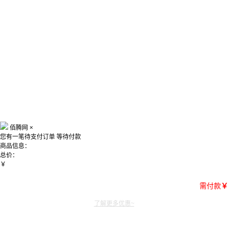
佰腾网
×
您有一笔待支付订单
等待付款
商品信息：
总价：
￥
需付款
￥
了解更多优惠~