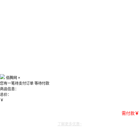
佰腾网
×
您有一笔待支付订单
等待付款
商品信息：
总价：
￥
需付款
￥
了解更多优惠~