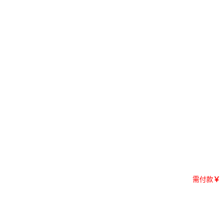
需付款
￥